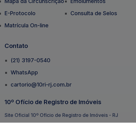
Mapa da Circunscrição
Emolumentos
E-Protocolo
Consulta de Selos
Matrícula On-line
Contato
(21) 3197-0540
WhatsApp
cartorio@10ri-rj.com.br
10º Ofício de Registro de Imóveis
Site Oficial 10º Ofício de Registro de Imóveis - RJ
Tv. do Paço, 23 - Centro -