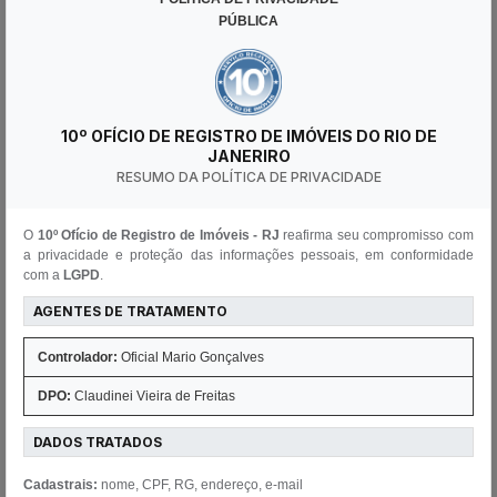
Consulta de Selos
PÚBLICA
Verifique e autentique selos judiciais e
extrajudiciais em tempo real.
10º OFÍCIO DE REGISTRO DE IMÓVEIS DO RIO DE
JANERIRO
RESUMO DA POLÍTICA DE PRIVACIDADE
O
10º Ofício de Registro de Imóveis - RJ
reafirma seu compromisso com
a privacidade e proteção das informações pessoais, em conformidade
com a
LGPD
.
Consulta Registro
AGENTES DE TRATAMENTO
Consulte o andamento do seu processo de
Controlador:
Oficial Mario Gonçalves
registro de imóveis.
DPO:
Claudinei Vieira de Freitas
DADOS TRATADOS
Cadastrais:
nome, CPF, RG, endereço, e-mail